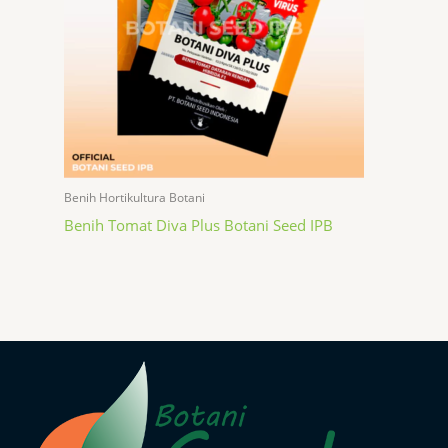
Benih Hortikultura Botani
Benih Tomat Diva Plus Botani Seed IPB