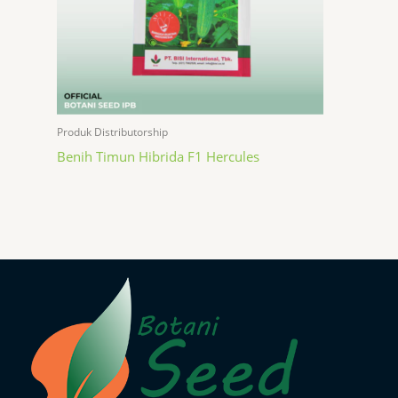
Produk Distributorship
Benih Timun Hibrida F1 Hercules