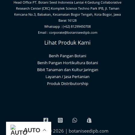
Head Office PT. Botani Seed Indonesia Lantai 4 Gedung Collaborative
Research Center (CRC) Komplek Science Techno Park IPB, Jl. Taman
Kencana No.3, Babakan, Kecamatan Bogor Tengah, Kota Bogor, Jawa
Barat 16128
Whatsapp : (+62) 81299450708
Email : corporate@botaniseedipb.com
Lihat Produk Kami
Benih Pangan Botani
Benih Pangan Hortikultura Botani
Bibit Tanaman dan Kultur Jaringan
Layanan / Jasa Pertanian
Produk Distributorship
AUTO
Copyright © 2026 | botaniseedipb.com