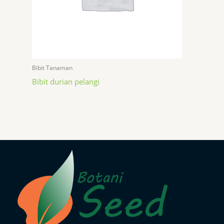
Bibit Tanaman
Bibit durian pelangi