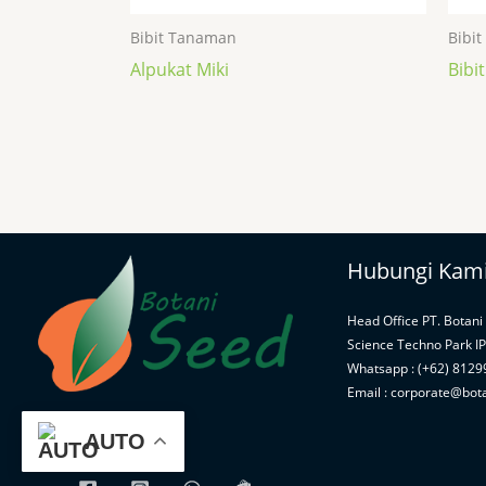
Bibit Tanaman
Bibi
Alpukat Miki
Bibi
Hubungi Kam
Head Office PT. Botani
Science Techno Park I
Whatsapp : (+62) 812
Email : corporate@bot
AUTO