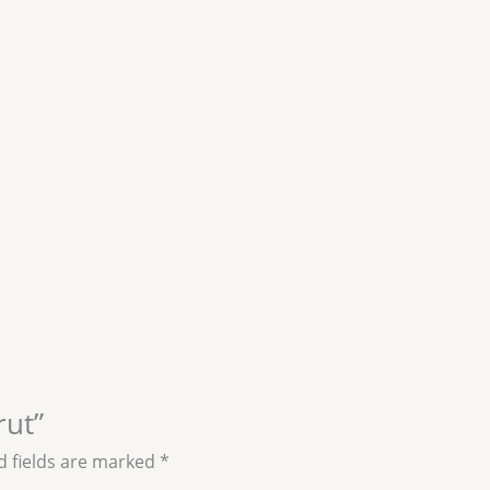
rut”
d fields are marked
*