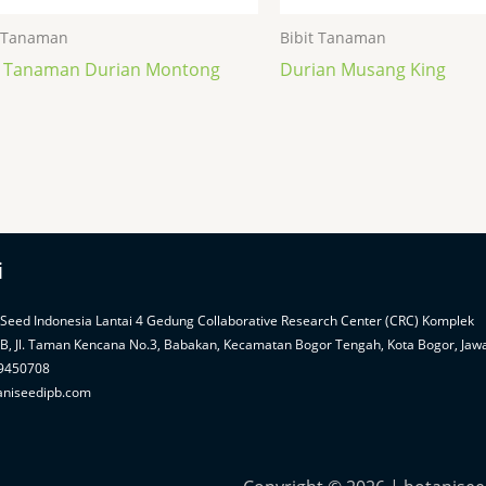
t Tanaman
Bibit Tanaman
t Tanaman Durian Montong
Durian Musang King
i
 Seed Indonesia Lantai 4 Gedung Collaborative Research Center (CRC) Komplek
PB, Jl. Taman Kencana No.3, Babakan, Kecamatan Bogor Tengah, Kota Bogor, Jaw
99450708
aniseedipb.com