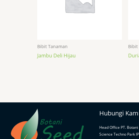
Bibit Tanaman
Bibi
Jambu Deli Hijau
Duri
Hubungi Kam
Head Office PT. Botani
Science Techno Park I