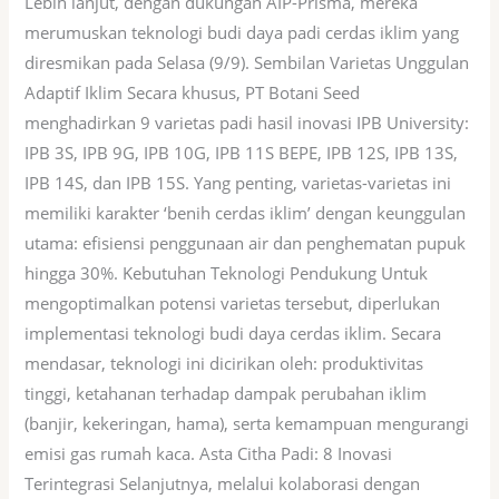
Lebih lanjut, dengan dukungan AIP-Prisma, mereka
merumuskan teknologi budi daya padi cerdas iklim yang
diresmikan pada Selasa (9/9). Sembilan Varietas Unggulan
Adaptif Iklim Secara khusus, PT Botani Seed
menghadirkan 9 varietas padi hasil inovasi IPB University:
IPB 3S, IPB 9G, IPB 10G, IPB 11S BEPE, IPB 12S, IPB 13S,
IPB 14S, dan IPB 15S. Yang penting, varietas-varietas ini
memiliki karakter ‘benih cerdas iklim’ dengan keunggulan
utama: efisiensi penggunaan air dan penghematan pupuk
hingga 30%. Kebutuhan Teknologi Pendukung Untuk
mengoptimalkan potensi varietas tersebut, diperlukan
implementasi teknologi budi daya cerdas iklim. Secara
mendasar, teknologi ini dicirikan oleh: produktivitas
tinggi, ketahanan terhadap dampak perubahan iklim
(banjir, kekeringan, hama), serta kemampuan mengurangi
emisi gas rumah kaca. Asta Citha Padi: 8 Inovasi
Terintegrasi Selanjutnya, melalui kolaborasi dengan