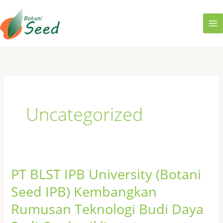
Skip
to
content
Uncategorized
PT BLST IPB University (Botani
PT
BLST
Seed IPB) Kembangkan
IPB
Rumusan Teknologi Budi Daya
University