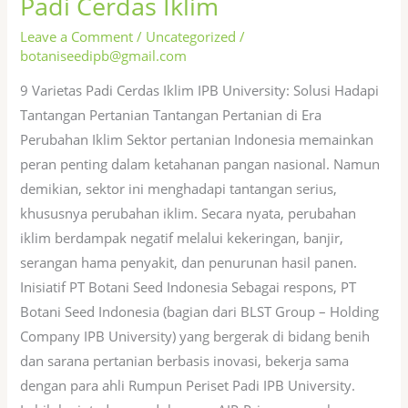
Padi Cerdas Iklim
(Botani
Seed
Leave a Comment
/
Uncategorized
/
IPB)
botaniseedipb@gmail.com
Kembangkan
9 Varietas Padi Cerdas Iklim IPB University: Solusi Hadapi
Rumusan
Tantangan Pertanian Tantangan Pertanian di Era
Teknologi
Perubahan Iklim Sektor pertanian Indonesia memainkan
Budi
peran penting dalam ketahanan pangan nasional. Namun
Daya
demikian, sektor ini menghadapi tantangan serius,
Padi
khususnya perubahan iklim. Secara nyata, perubahan
Cerdas
iklim berdampak negatif melalui kekeringan, banjir,
Iklim
serangan hama penyakit, dan penurunan hasil panen.
Inisiatif PT Botani Seed Indonesia Sebagai respons, PT
Botani Seed Indonesia (bagian dari BLST Group – Holding
Company IPB University) yang bergerak di bidang benih
dan sarana pertanian berbasis inovasi, bekerja sama
dengan para ahli Rumpun Periset Padi IPB University.