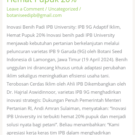
IPB
University:
Leave a Comment
/
Uncategorized
/
botaniseedipb@gmail.com
IPB
9G
Inovasi Benih Padi IPB University: IPB 9G Adaptif Iklim,
Adaptif
Hemat Pupuk 20% Inovasi benih padi IPB University
Iklim,
menjawab kebutuhan pertanian berkelanjutan melalui
Hemat
peluncuran varietas IPB 9 Garuda (9G) oleh Botani Seed
Pupuk
Indonesia di Lamongan, Jawa Timur (19 April 2024). Benih
20%
unggulan ini dirancang khusus untuk adaptasi perubahan
iklim sekaligus meningkatkan efisiensi usaha tani.
Terobosan Cerdas Iklim oleh Ahli IPB Dikembangkan oleh
Dr. Hajrial Aswidinnoor, varietas IPB 9G menghadirkan
inovasi strategis: Dukungan Penuh Pemerintah Menteri
Pertanian RI, Andi Amran Sulaiman, menyatakan: “Inovasi
IPB University ini terbukti hemat 20% pupuk dan menjadi
solusi nyata bagi petani”. Beliau menambahkan: “Kami
apresiasi kerja keras tim IPB dalam menghadirkan