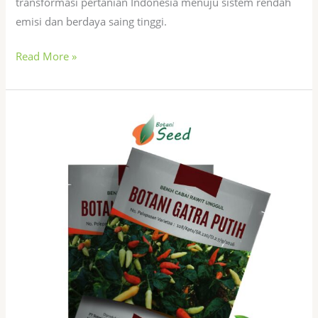
transformasi pertanian Indonesia menuju sistem rendah
emisi dan berdaya saing tinggi.
Read More »
Benih
Bibit
Terbaik
Bogor:
BOTANI
GATRA
PUTIH
untuk
Produktivitas
Tinggi