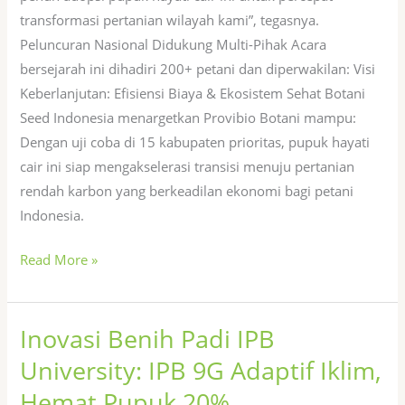
transformasi pertanian wilayah kami”, tegasnya.
Peluncuran Nasional Didukung Multi-Pihak Acara
bersejarah ini dihadiri 200+ petani dan diperwakilan: Visi
Keberlanjutan: Efisiensi Biaya & Ekosistem Sehat Botani
Seed Indonesia menargetkan Provibio Botani mampu:
Dengan uji coba di 15 kabupaten prioritas, pupuk hayati
cair ini siap mengakselerasi transisi menuju pertanian
rendah karbon yang berkeadilan ekonomi bagi petani
Indonesia.
Read More »
Inovasi Benih Padi IPB
Inovasi
Benih
University: IPB 9G Adaptif Iklim,
Padi
Hemat Pupuk 20%