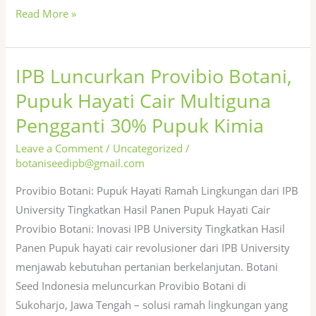
Read More »
IPB Luncurkan Provibio Botani,
IPB
Luncurkan
Pupuk Hayati Cair Multiguna
Provibio
Pengganti 30% Pupuk Kimia
Botani,
Pupuk
Leave a Comment
/
Uncategorized
/
botaniseedipb@gmail.com
Hayati
Cair
Provibio Botani: Pupuk Hayati Ramah Lingkungan dari IPB
Multiguna
University Tingkatkan Hasil Panen Pupuk Hayati Cair
Pengganti
Provibio Botani: Inovasi IPB University Tingkatkan Hasil
30%
Panen Pupuk hayati cair revolusioner dari IPB University
Pupuk
menjawab kebutuhan pertanian berkelanjutan. Botani
Kimia
Seed Indonesia meluncurkan Provibio Botani di
Sukoharjo, Jawa Tengah – solusi ramah lingkungan yang