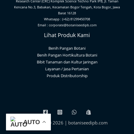
Research Center (CRC) Komplek Science Techno Park IPB, Jl. Taman
Kencana No.3, Babakan, Kecamatan Bogor Tengah, Kota Bogor, Jawa
Barat 16128
Whatsapp : (+62) 81299450708
Email : corporate@botaniseedipb.com
Lihat Produk Kami
Benih Pangan Botani
Benih Pangan Hortikultura Botani
Bibit Tanaman dan Kultur Jaringan
Layanan / Jasa Pertanian
Produk Distributorship
AUTO
Copyright © 2026 | botaniseedipb.com