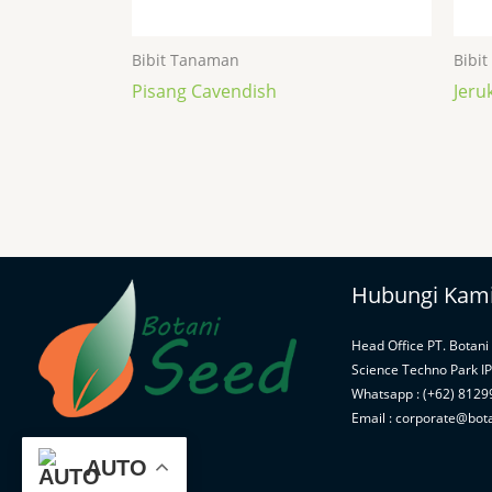
Bibit Tanaman
Bibi
Pisang Cavendish
Jeru
Hubungi Kam
Head Office PT. Botani
Science Techno Park I
Whatsapp : (+62) 812
Email : corporate@bot
AUTO