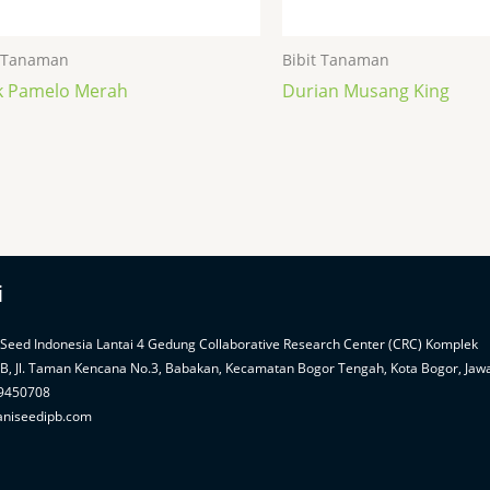
t Tanaman
Bibit Tanaman
k Pamelo Merah
Durian Musang King
i
 Seed Indonesia Lantai 4 Gedung Collaborative Research Center (CRC) Komplek
PB, Jl. Taman Kencana No.3, Babakan, Kecamatan Bogor Tengah, Kota Bogor, Jaw
99450708
aniseedipb.com