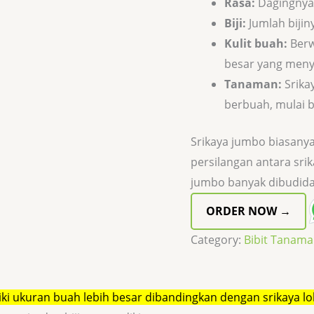
Rasa:
Dagingnya 
Biji:
Jumlah bijiny
Kulit buah:
Berw
besar yang meny
Tanaman:
Srika
berbuah, mulai b
Srikaya jumbo biasanya 
persilangan antara srik
jumbo banyak dibudiday
ORDER NOW →
Category:
Bibit Tanam
iki ukuran buah lebih besar dibandingkan dengan srikaya lo